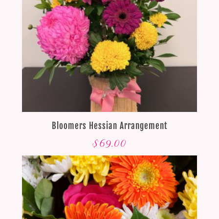
Bloomers Hessian Arrangement
$
69.00