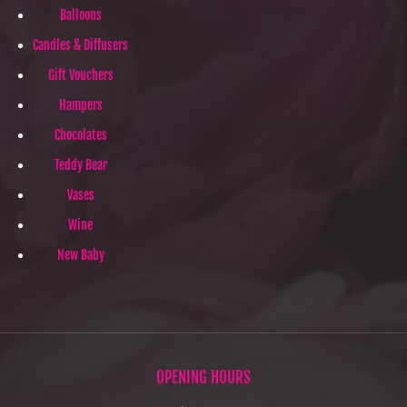
Balloons
Candles & Diffusers
Gift Vouchers
Hampers
Chocolates
Teddy Bear
Vases
Wine
New Baby
OPENING HOURS