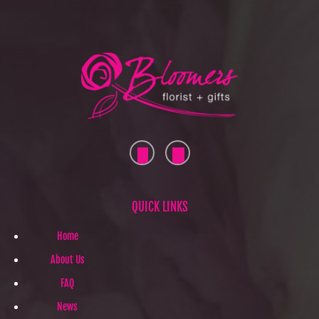
Hervey Bay avec une large gamme d'assortiments floraux parfaits
pour toutes les occasions. Des anniversaires aux condoléances et
félicitations, nous sommes passionnés par la création de cette
touche florale unique qui exprime vos émotions sans un mot. De
plus, si vous êtes passionné de divertissement en ligne et
recherchez une plateforme fiable et palpitante, nous vous
recommandons d'explorer « Onlinecasinosbe ». Cette plateforme
est le guide idéal pour les joueurs de casino passionnés, offrant
une liste exhaustive d'excellents casinos à travers le monde. Avec
un
casino en ligne depot minimum 10 euros
, ce terrain de jeu
numérique donne accès à d'innombrables jeux de casino
passionnants. Vivez le frisson des paris, partez à la recherche de
trésors cachés et tentez de gagner des prix substantiels, le tout
QUICK LINKS
pour seulement 10 euros ! Avec Florist Hervey Bay et
Onlinecasinosbe, plongez dans un monde de beauté et d'émotions.
Home
Embellissez votre vie avec nos fleurs envoûtantes et étanchez
About Us
votre soif d'aventure au casino en ligne. Transformez les moments
ordinaires en moments inoubliables avec nous !
FAQ
News