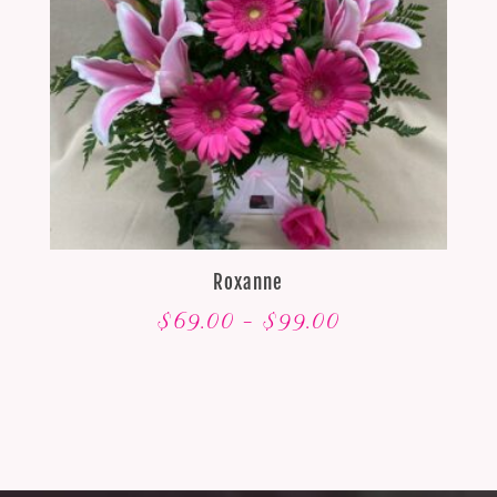
Roxanne
Price
$
69.00
–
$
99.00
range:
$69.00
through
Bienvenue dans notre boutique distinguée où la beauté de la
$99.00
nature se marie à la créativité pour créer de magnifiques
compositions florales. Découvrez le charme de notre fleuriste