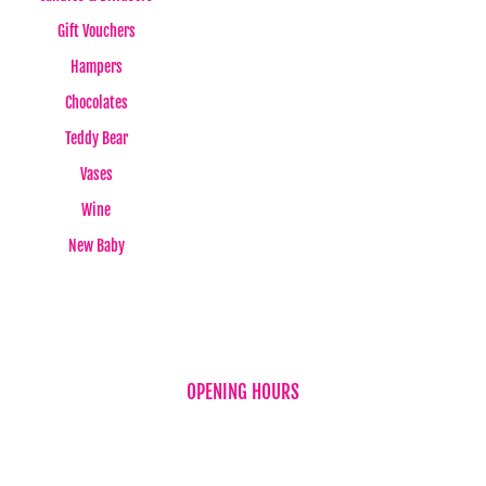
Gift Vouchers
Hampers
Chocolates
Teddy Bear
Vases
Wine
New Baby
OPENING HOURS
Monday to Friday 7:30am – 5:30pm
Saturday 7:30am – 2:00pm